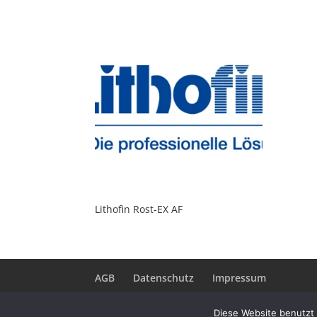
Lithofin Rost-EX AF
AGB
Datenschutz
Impressum
Diese Website benutzt 
OTT Teerrecycling GmbH © 2026. Alle Rechte v