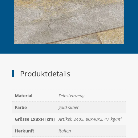
Produktdetails
Material
Feinsteinzeug
Farbe
gold-silber
Grösse LxBxH [cm]
Artikel: 2405, 80x40x2, 47 kg/m²
Herkunft
Italien