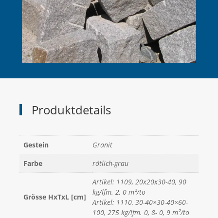
Produktdetails
Gestein
Granit
Farbe
rötlich-grau
Artikel: 1109, 20x20x30-40, 90
kg/lfm. 2, 0 m²/to
Grösse HxTxL [cm]
Artikel: 1110, 30-40×30-40×60-
100, 275 kg/lfm. 0, 8- 0, 9 m²/to