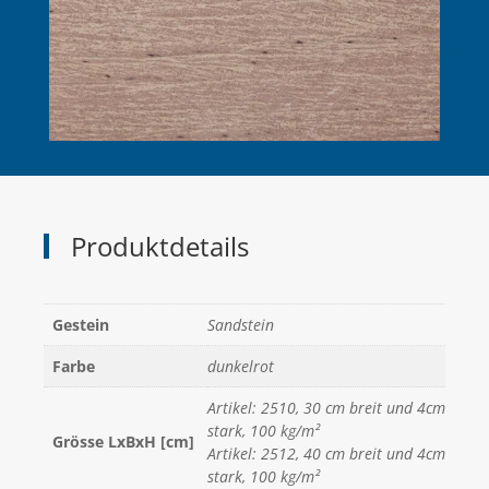
Produktdetails
Gestein
Sandstein
Farbe
dunkelrot
Artikel: 2510, 30 cm breit und 4cm
stark, 100 kg/m²
Grösse LxBxH [cm]
Artikel: 2512, 40 cm breit und 4cm
stark, 100 kg/m²