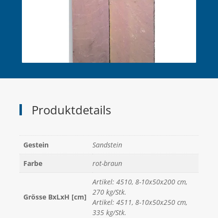
Produktdetails
Gestein
Sandstein
Farbe
rot-braun
Artikel: 4510, 8-10x50x200 cm,
270 kg/Stk.
Grösse BxLxH [cm]
Artikel: 4511, 8-10x50x250 cm,
335 kg/Stk.