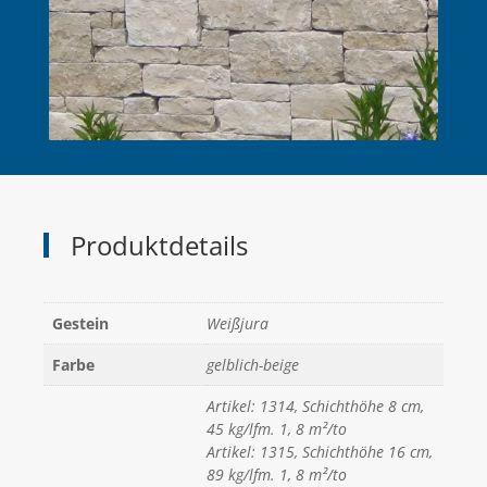
Produktdetails
Gestein
Weißjura
Farbe
gelblich-beige
Artikel: 1314, Schichthöhe 8 cm,
45 kg/lfm. 1, 8 m²/to
Artikel: 1315, Schichthöhe 16 cm,
89 kg/lfm. 1, 8 m²/to