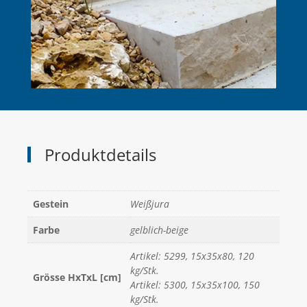
Produktdetails
Gestein
Weißjura
Farbe
gelblich-beige
Artikel: 5299, 15x35x80, 120
kg/Stk.
Grösse HxTxL [cm]
Artikel: 5300, 15x35x100, 150
kg/Stk.