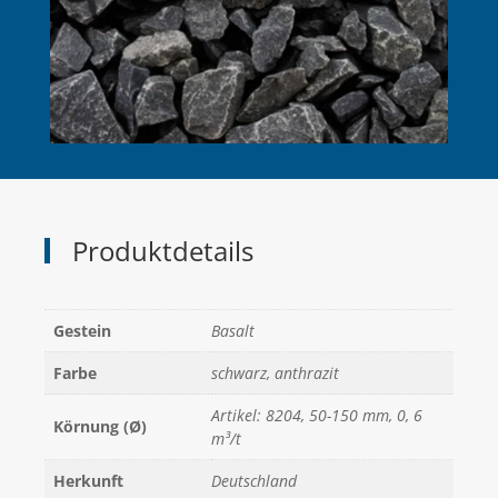
Produktdetails
Gestein
Basalt
Farbe
schwarz, anthrazit
Artikel: 8204, 50-150 mm, 0, 6
Körnung (Ø)
m³/t
Herkunft
Deutschland