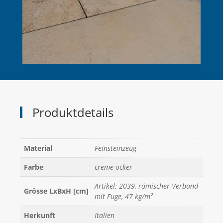
Produktdetails
Material
Feinsteinzeug
Farbe
creme-ocker
Artikel: 2039, römischer Verband
Grösse LxBxH [cm]
mit Fuge, 47 kg/m²
Herkunft
Italien