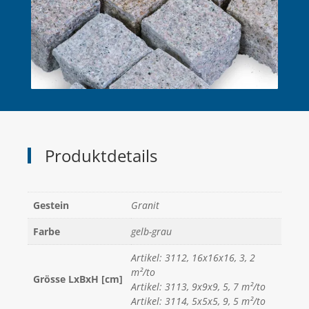
Produktdetails
Gestein
Granit
Farbe
gelb-grau
Artikel: 3112, 16x16x16, 3, 2
m²/to
Grösse LxBxH [cm]
Artikel: 3113, 9x9x9, 5, 7 m²/to
Artikel: 3114, 5x5x5, 9, 5 m²/to