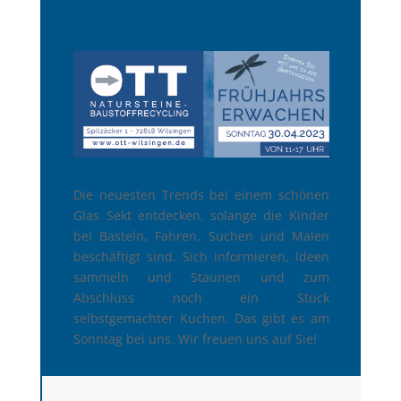
Die neuesten Trends bei einem schönen
Glas Sekt entdecken, solange die Kinder
bei Basteln, Fahren, Suchen und Malen
beschäftigt sind. Sich informieren, Ideen
sammeln und Staunen und zum
Abschluss noch ein Stück
selbstgemachter Kuchen. Das gibt es am
Sonntag bei uns. Wir freuen uns auf Sie!