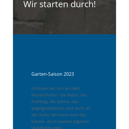
Wir starten durch!
Garten-Saison 2023
Erfreuen wir uns an dem
Wesentlichen: die Natur, der
Frühling, die Sonne, das
Vogelgezwitscher und auch an
der Ruhe! Wo kann man das
besser, als in seinem eigenen
Wohlfühlgarten.